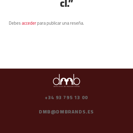
cl.”
Debes
acceder
para publicar una reseña.
+34 93 795 13 00
DMB@DMBRANDS.ES